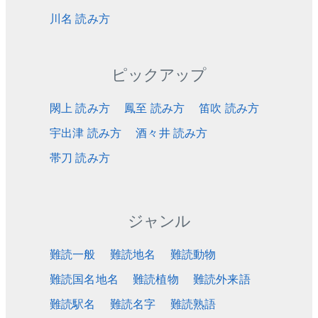
川名 読み方
ピックアップ
閖上 読み方
鳳至 読み方
笛吹 読み方
宇出津 読み方
酒々井 読み方
帯刀 読み方
ジャンル
難読一般
難読地名
難読動物
難読国名地名
難読植物
難読外来語
難読駅名
難読名字
難読熟語