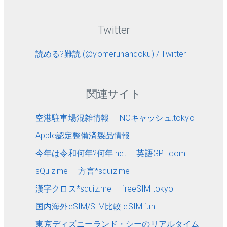
Twitter
読める?難読 (@yomerunandoku) / Twitter
関連サイト
空港駐車場混雑情報
NOキャッシュ.tokyo
Apple認定整備済製品情報
今年は令和何年?何年.net
英語GPT.com
sQuiz.me
方言*squiz.me
漢字クロス*squiz.me
freeSIM.tokyo
国内海外eSIM/SIM比較 eSIM.fun
東京ディズニーランド・シーのリアルタイム