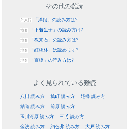
その他の難読
「洋銀」の読み方は?
外来語
「下若生子」の読み方は?
地名
「教来石」の読み方は?
地名
「紅桃林」は読めます?
地名
「百橋」の読み方は?
地名
よく見られている難読
八掛 読み方
槙町 読み方
姥橋 読み方
結道 読み方
前原 読み方
玉川河原 読み方
三芳 読み方
金洗 読み方
約色弗 読み方
大戸 読み方