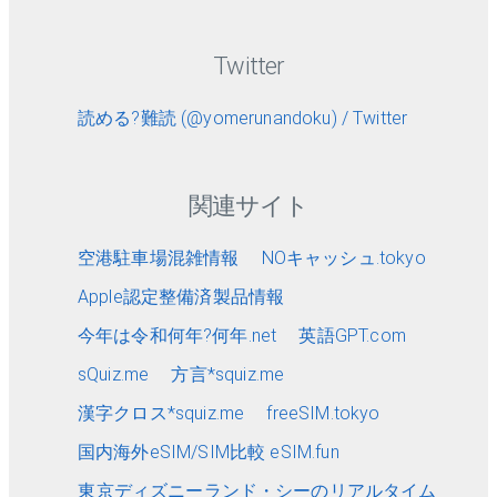
Twitter
読める?難読 (@yomerunandoku) / Twitter
関連サイト
空港駐車場混雑情報
NOキャッシュ.tokyo
Apple認定整備済製品情報
今年は令和何年?何年.net
英語GPT.com
sQuiz.me
方言*squiz.me
漢字クロス*squiz.me
freeSIM.tokyo
国内海外eSIM/SIM比較 eSIM.fun
東京ディズニーランド・シーのリアルタイム