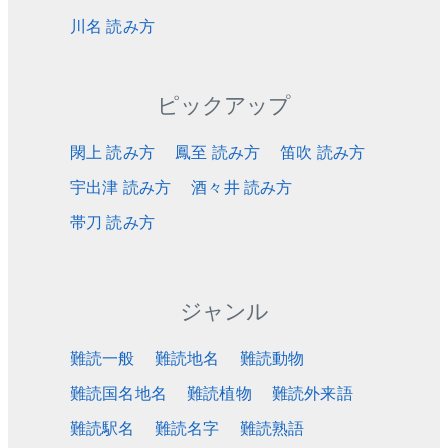
川名 読み方
ピックアップ
閖上 読み方
鳳至 読み方
笛吹 読み方
宇出津 読み方
酒々井 読み方
帯刀 読み方
ジャンル
難読一般
難読地名
難読動物
難読国名地名
難読植物
難読外来語
難読駅名
難読名字
難読熟語