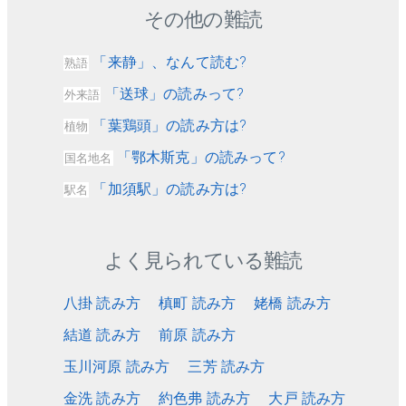
その他の難読
「来静」、なんて読む?
熟語
「送球」の読みって?
外来語
「葉鶏頭」の読み方は?
植物
「鄂木斯克」の読みって?
国名地名
「加須駅」の読み方は?
駅名
よく見られている難読
八掛 読み方
槙町 読み方
姥橋 読み方
結道 読み方
前原 読み方
玉川河原 読み方
三芳 読み方
金洗 読み方
約色弗 読み方
大戸 読み方