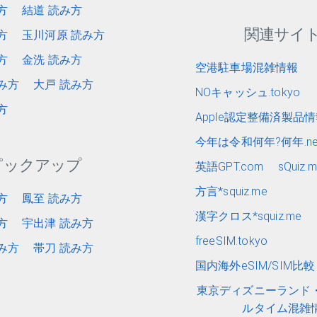
方
結道 読み方
関連サイ
方
玉川河原 読み方
方
金洗 読み方
空港駐車場混雑情報
み方
大戸 読み方
NOキャッシュ.tokyo
方
Apple認定整備済製品
今年は令和何年?何年.ne
ピックアップ
英語GPT.com
sQuiz.
方言*squiz.me
方
鳳至 読み方
漢字クロス*squiz.me
方
宇出津 読み方
freeSIM.tokyo
み方
帯刀 読み方
国内海外eSIM/SIM比較 e
東京ディズニーランド
ルタイム混雑