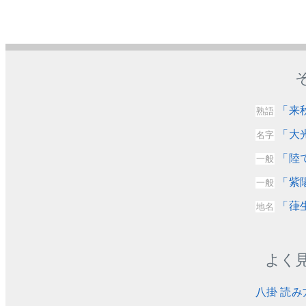
「来
熟語
「大
名字
「陸
一般
「紫
一般
「葎
地名
よく
八掛 読み