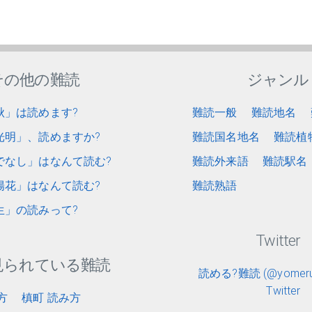
その他の難読
ジャンル
秋」は読めます?
難読一般
難読地名
光明」、読めますか?
難読国名地名
難読植
でなし」はなんて読む?
難読外来語
難読駅名
陽花」はなんて読む?
難読熟語
生」の読みって?
Twitter
見られている難読
読める?難読 (@yomerun
Twitter
方
槙町 読み方