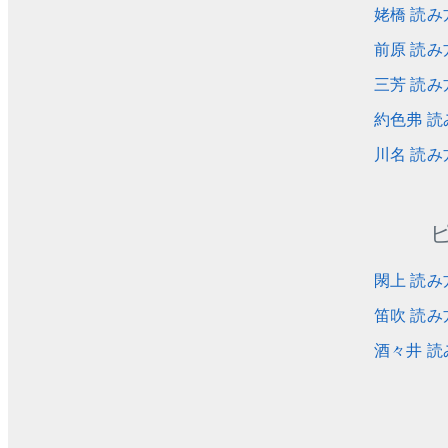
姥橋 読み
前原 読み
三芳 読み
約色弗 読
川名 読み
閖上 読み
笛吹 読み
酒々井 読