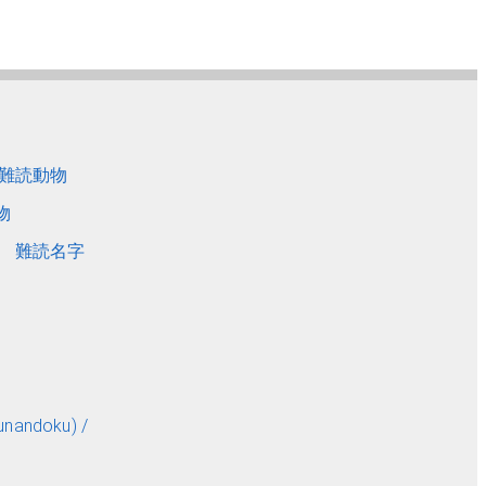
難読動物
物
難読名字
andoku) /