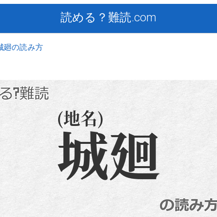
読める？難読.com
城廻の読み方