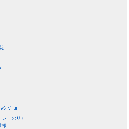
ト
情報
t
me
SIM.fun
・シーのリア
情報