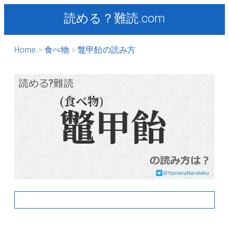
読める？難読.com
Home
食べ物
鼈甲飴の読み方