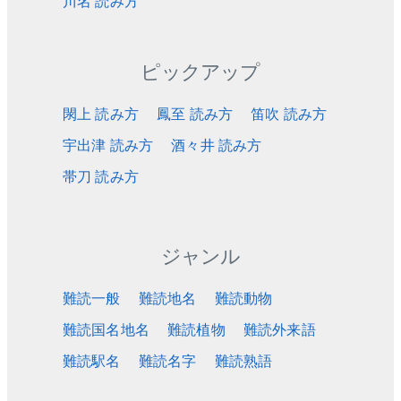
川名 読み方
ピックアップ
閖上 読み方
鳳至 読み方
笛吹 読み方
宇出津 読み方
酒々井 読み方
帯刀 読み方
ジャンル
難読一般
難読地名
難読動物
難読国名地名
難読植物
難読外来語
難読駅名
難読名字
難読熟語