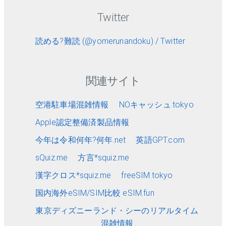
Twitter
読める?難読 (@yomerunandoku) / Twitter
関連サイト
空港駐車場混雑情報
NOキャッシュ.tokyo
Apple認定整備済製品情報
今年は令和何年?何年.net
英語GPT.com
sQuiz.me
方言*squiz.me
漢字クロス*squiz.me
freeSIM.tokyo
国内海外eSIM/SIM比較 eSIM.fun
東京ディズニーランド・シーのリアルタイム
混雑情報