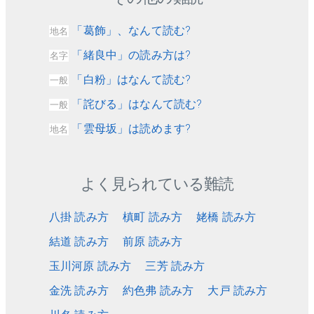
「葛飾」、なんて読む?
地名
「緒良中」の読み方は?
名字
「白粉」はなんて読む?
一般
「詫びる」はなんて読む?
一般
「雲母坂」は読めます?
地名
よく見られている難読
八掛 読み方
槙町 読み方
姥橋 読み方
結道 読み方
前原 読み方
玉川河原 読み方
三芳 読み方
金洗 読み方
約色弗 読み方
大戸 読み方