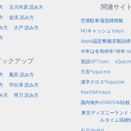
関連サイ
方
玉川河原 読み方
方
金洗 読み方
空港駐車場混雑情報
み方
大戸 読み方
NOキャッシュ.tokyo
方
Apple認定整備済製品
今年は令和何年?何年.ne
ピックアップ
英語GPT.com
sQuiz.
方言*squiz.me
方
鳳至 読み方
漢字クロス*squiz.me
方
宇出津 読み方
freeSIM.tokyo
み方
帯刀 読み方
国内海外eSIM/SIM比較 e
東京ディズニーランド
ルタイム混雑
AI Polyglot