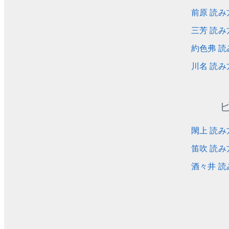
前原 読み
三芳 読み
約色弗 読
川名 読み
閖上 読み
笛吹 読み
酒々井 読