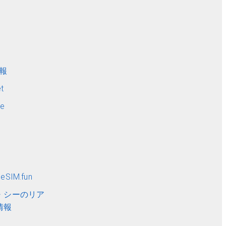
ト
情報
t
me
SIM.fun
・シーのリア
情報