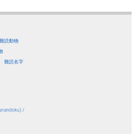
難読動物
物
難読名字
andoku) /