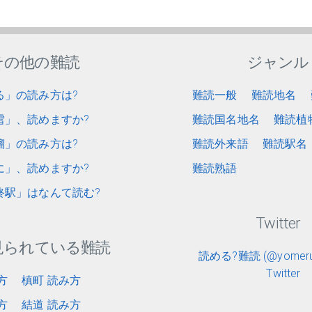
その他の難読
ジャンル
る」の読み方は?
難読一般
難読地名
雪」、読めますか?
難読国名地名
難読植
榴」の読み方は?
難読外来語
難読駅名
に」、読めますか?
難読熟語
終駅」はなんて読む?
Twitter
見られている難読
読める?難読 (@yomerun
Twitter
方
槙町 読み方
方
結道 読み方