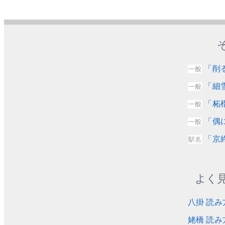
「削
一般
「細
一般
「柘
一般
「偶
一般
「京
駅名
よく
八掛 読み
姥橋 読み