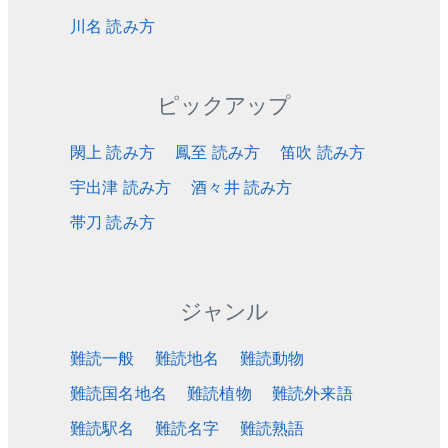
川名 読み方
ピックアップ
閖上 読み方
鳳至 読み方
笛吹 読み方
宇出津 読み方
酒々井 読み方
帯刀 読み方
ジャンル
難読一般
難読地名
難読動物
難読国名地名
難読植物
難読外来語
難読駅名
難読名字
難読熟語