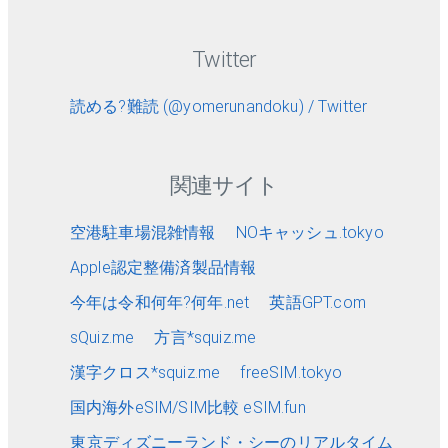
Twitter
読める?難読 (@yomerunandoku) / Twitter
関連サイト
空港駐車場混雑情報
NOキャッシュ.tokyo
Apple認定整備済製品情報
今年は令和何年?何年.net
英語GPT.com
sQuiz.me
方言*squiz.me
漢字クロス*squiz.me
freeSIM.tokyo
国内海外eSIM/SIM比較 eSIM.fun
東京ディズニーランド・シーのリアルタイム