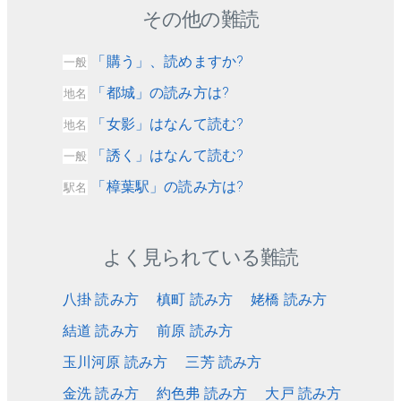
その他の難読
「購う」、読めますか?
一般
「都城」の読み方は?
地名
「女影」はなんて読む?
地名
「誘く」はなんて読む?
一般
「樟葉駅」の読み方は?
駅名
よく見られている難読
八掛 読み方
槙町 読み方
姥橋 読み方
結道 読み方
前原 読み方
玉川河原 読み方
三芳 読み方
金洗 読み方
約色弗 読み方
大戸 読み方