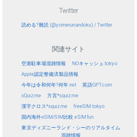
Twitter
読める?難読 (@yomerunandoku) / Twitter
関連サイト
空港駐車場混雑情報
NOキャッシュ.tokyo
Apple認定整備済製品情報
今年は令和何年?何年.net
英語GPT.com
sQuiz.me
方言*squiz.me
漢字クロス*squiz.me
freeSIM.tokyo
国内海外eSIM/SIM比較 eSIM.fun
東京ディズニーランド・シーのリアルタイム
混雑情報