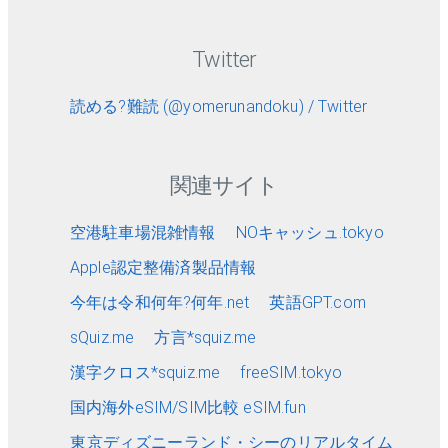
Twitter
読める?難読 (@yomerunandoku) / Twitter
関連サイト
空港駐車場混雑情報
NOキャッシュ.tokyo
Apple認定整備済製品情報
今年は令和何年?何年.net
英語GPT.com
sQuiz.me
方言*squiz.me
漢字クロス*squiz.me
freeSIM.tokyo
国内海外eSIM/SIM比較 eSIM.fun
東京ディズニーランド・シーのリアルタイム