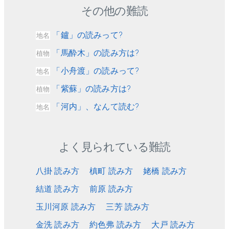
その他の難読
「鑪」の読みって?
地名
「馬酔木」の読み方は?
植物
「小舟渡」の読みって?
地名
「紫蘇」の読み方は?
植物
「河内」、なんて読む?
地名
よく見られている難読
八掛 読み方
槙町 読み方
姥橋 読み方
結道 読み方
前原 読み方
玉川河原 読み方
三芳 読み方
金洗 読み方
約色弗 読み方
大戸 読み方