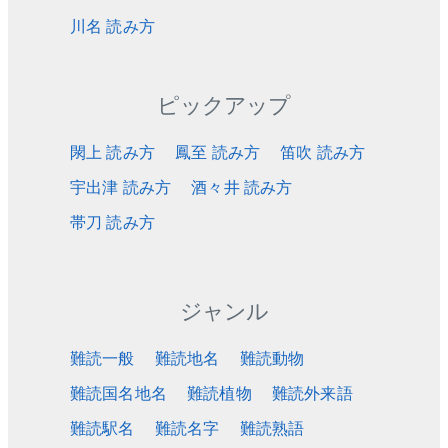
川名 読み方
ピックアップ
閖上 読み方
鳳至 読み方
笛吹 読み方
宇出津 読み方
酒々井 読み方
帯刀 読み方
ジャンル
難読一般
難読地名
難読動物
難読国名地名
難読植物
難読外来語
難読駅名
難読名字
難読熟語