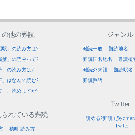
その他の難読
ジャンル
沼駅」の読み方は?
難読一般
難読地名
場蟹」の読みって?
難読国名地名
難読植
子」の読み方は?
難読外来語
難読駅名
庄」はなんて読む?
難読熟語
古」、読めますか?
Twitter
見られている難読
読める?難読 (@yomerun
Twitter
方
槙町 読み方