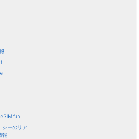
ト
情報
t
me
SIM.fun
・シーのリア
情報