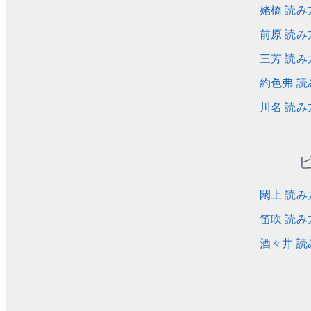
姥橋 読み
前原 読み
三芳 読み
約色弗 読
川名 読み
閖上 読み
笛吹 読み
酒々井 読