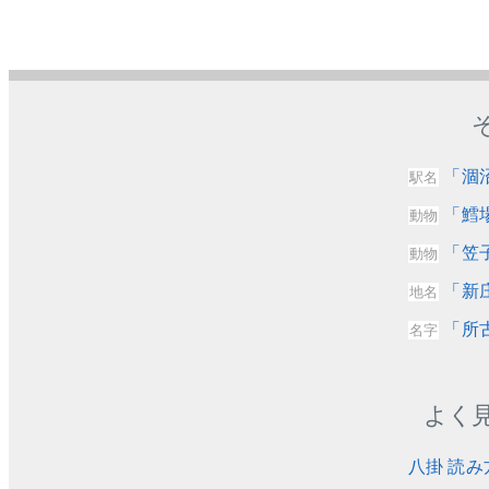
「涸
駅名
「鱈
動物
「笠
動物
「新
地名
「所
名字
よく
八掛 読み