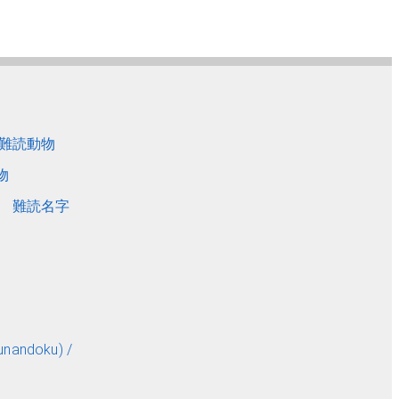
難読動物
物
難読名字
andoku) /