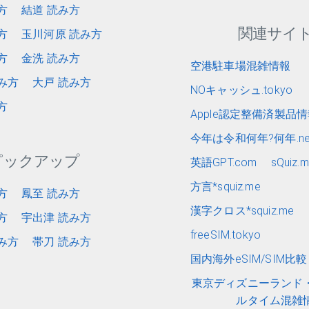
方
結道 読み方
関連サイ
方
玉川河原 読み方
方
金洗 読み方
空港駐車場混雑情報
み方
大戸 読み方
NOキャッシュ.tokyo
方
Apple認定整備済製品
今年は令和何年?何年.ne
ピックアップ
英語GPT.com
sQuiz.
方言*squiz.me
方
鳳至 読み方
漢字クロス*squiz.me
方
宇出津 読み方
freeSIM.tokyo
み方
帯刀 読み方
国内海外eSIM/SIM比較 e
東京ディズニーランド
ルタイム混雑