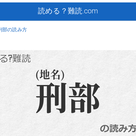
読める？難読.com
刑部の読み方