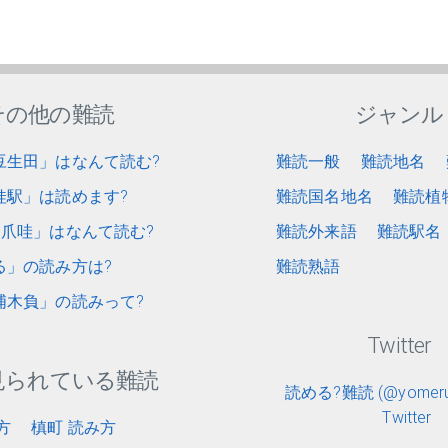
その他の難読
ジャンル
豆生田」はなんて読む?
難読一般
難読地名
娃駅」は読めます?
難読国名地名
難読植
爪哇」はなんて読む?
難読外来語
難読駅名
る」の読み方は?
難読熟語
浦木負」の読みって?
Twitter
見られている難読
読める?難読 (@yomerun
Twitter
方
槙町 読み方