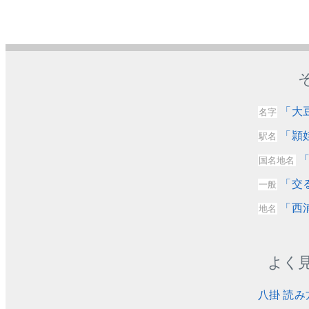
「大
名字
「頴
駅名
「
国名地名
「交
一般
「西
地名
よく
八掛 読み