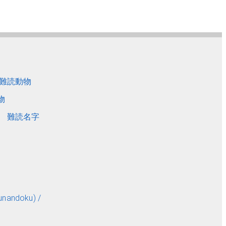
難読動物
物
難読名字
andoku) /