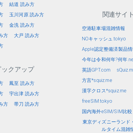
方
結道 読み方
関連サイ
方
玉川河原 読み方
方
金洗 読み方
空港駐車場混雑情報
み方
大戸 読み方
NOキャッシュ.tokyo
方
Apple認定整備済製品
今年は令和何年?何年.ne
ピックアップ
英語GPT.com
sQuiz.
方言*squiz.me
方
鳳至 読み方
漢字クロス*squiz.me
方
宇出津 読み方
freeSIM.tokyo
み方
帯刀 読み方
国内海外eSIM/SIM比較 e
東京ディズニーランド
ルタイム混雑