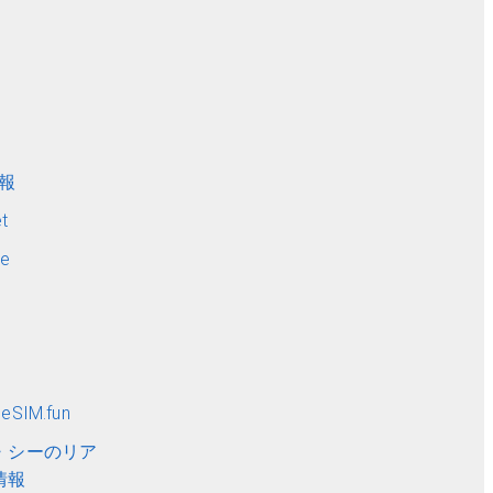
ト
情報
t
me
SIM.fun
・シーのリア
情報