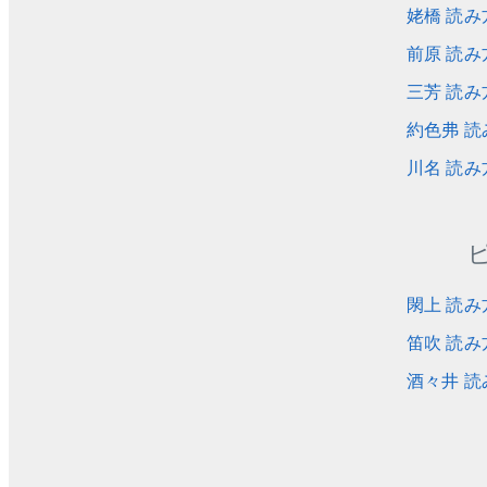
姥橋 読み
前原 読み
三芳 読み
約色弗 読
川名 読み
閖上 読み
笛吹 読み
酒々井 読