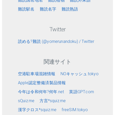
難読国名地名
難読植物
難読外来語
難読駅名
難読名字
難読熟語
Twitter
読める?難読 (@yomerunandoku) / Twitter
関連サイト
空港駐車場混雑情報
NOキャッシュ.tokyo
Apple認定整備済製品情報
今年は令和何年?何年.net
英語GPT.com
sQuiz.me
方言*squiz.me
漢字クロス*squiz.me
freeSIM.tokyo