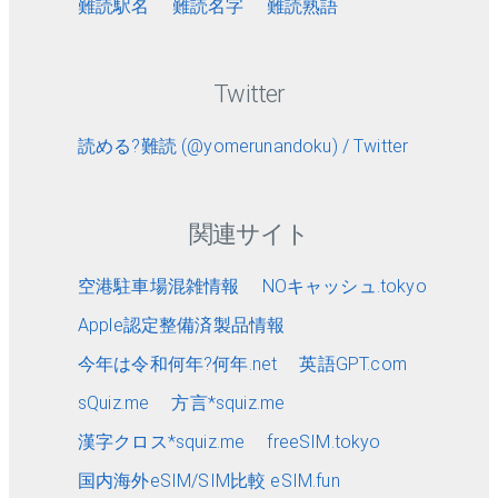
難読駅名
難読名字
難読熟語
Twitter
読める?難読 (@yomerunandoku) / Twitter
関連サイト
空港駐車場混雑情報
NOキャッシュ.tokyo
Apple認定整備済製品情報
今年は令和何年?何年.net
英語GPT.com
sQuiz.me
方言*squiz.me
漢字クロス*squiz.me
freeSIM.tokyo
国内海外eSIM/SIM比較 eSIM.fun