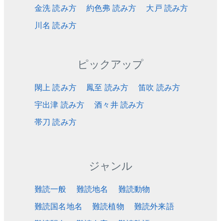
金洗 読み方
約色弗 読み方
大戸 読み方
川名 読み方
ピックアップ
閖上 読み方
鳳至 読み方
笛吹 読み方
宇出津 読み方
酒々井 読み方
帯刀 読み方
ジャンル
難読一般
難読地名
難読動物
難読国名地名
難読植物
難読外来語