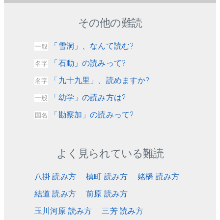
その他の難読
「雪洞」、なんて読む?
一般
「石動」の読みって?
名字
「九十九里」、読めますか?
名字
「幼学」の読み方は?
一般
「勘察加」の読みって?
国名
よく見られている難読
八掛 読み方
槙町 読み方
姥橋 読み方
結道 読み方
前原 読み方
玉川河原 読み方
三芳 読み方