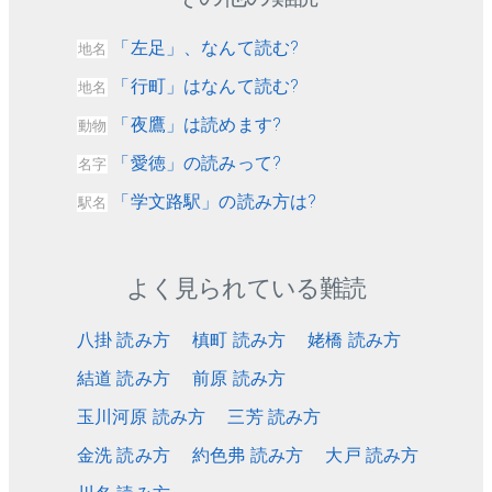
「左足」、なんて読む?
地名
「行町」はなんて読む?
地名
「夜鷹」は読めます?
動物
「愛徳」の読みって?
名字
「学文路駅」の読み方は?
駅名
よく見られている難読
八掛 読み方
槙町 読み方
姥橋 読み方
結道 読み方
前原 読み方
玉川河原 読み方
三芳 読み方
金洗 読み方
約色弗 読み方
大戸 読み方