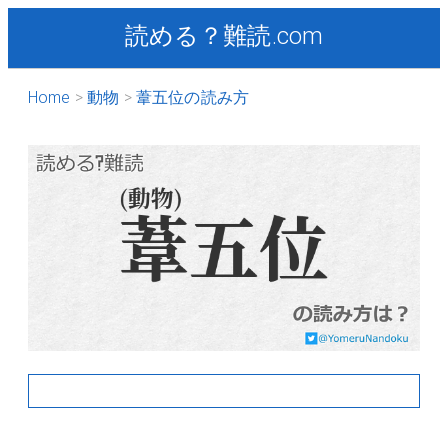
読める？難読.com
Home
動物
葦五位の読み方