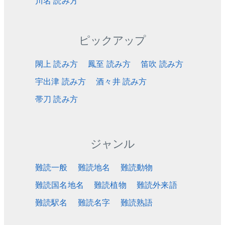
川名 読み方
ピックアップ
閖上 読み方
鳳至 読み方
笛吹 読み方
宇出津 読み方
酒々井 読み方
帯刀 読み方
ジャンル
難読一般
難読地名
難読動物
難読国名地名
難読植物
難読外来語
難読駅名
難読名字
難読熟語