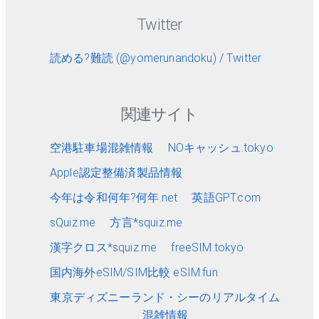
Twitter
読める?難読 (@yomerunandoku) / Twitter
関連サイト
空港駐車場混雑情報
NOキャッシュ.tokyo
Apple認定整備済製品情報
今年は令和何年?何年.net
英語GPT.com
sQuiz.me
方言*squiz.me
漢字クロス*squiz.me
freeSIM.tokyo
国内海外eSIM/SIM比較 eSIM.fun
東京ディズニーランド・シーのリアルタイム
混雑情報