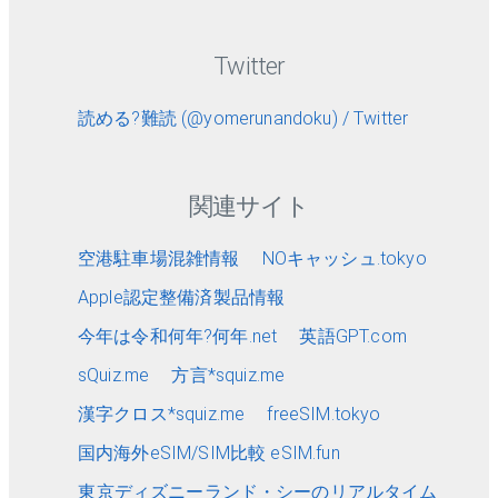
Twitter
読める?難読 (@yomerunandoku) / Twitter
関連サイト
空港駐車場混雑情報
NOキャッシュ.tokyo
Apple認定整備済製品情報
今年は令和何年?何年.net
英語GPT.com
sQuiz.me
方言*squiz.me
漢字クロス*squiz.me
freeSIM.tokyo
国内海外eSIM/SIM比較 eSIM.fun
東京ディズニーランド・シーのリアルタイム