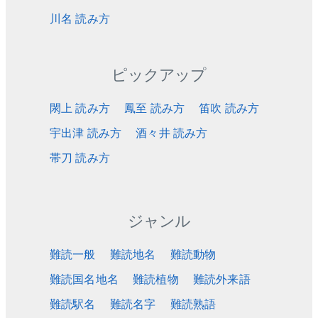
川名 読み方
ピックアップ
閖上 読み方
鳳至 読み方
笛吹 読み方
宇出津 読み方
酒々井 読み方
帯刀 読み方
ジャンル
難読一般
難読地名
難読動物
難読国名地名
難読植物
難読外来語
難読駅名
難読名字
難読熟語