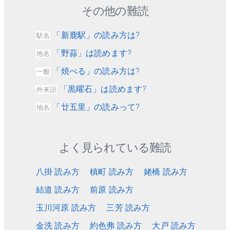
その他の難読
「新鹿駅」の読み方は?
駅名
「野蒜」は読めます?
地名
「焼べる」の読み方は?
一般
「黒曜石」は読めます?
外来語
「廿五里」の読みって?
地名
よく見られている難読
八掛 読み方
槙町 読み方
姥橋 読み方
結道 読み方
前原 読み方
玉川河原 読み方
三芳 読み方
金洗 読み方
約色弗 読み方
大戸 読み方