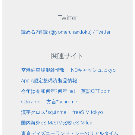
Twitter
読める?難読 (@yomerunandoku) / Twitter
関連サイト
空港駐車場混雑情報
NOキャッシュ.tokyo
Apple認定整備済製品情報
今年は令和何年?何年.net
英語GPT.com
sQuiz.me
方言*squiz.me
漢字クロス*squiz.me
freeSIM.tokyo
国内海外eSIM/SIM比較 eSIM.fun
東京ディズニーランド・シーのリアルタイム