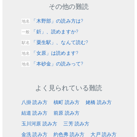
その他の難読
「木野部」の読み方は?
地名
「釿」、読めますか?
一般
「粟生駅」、なんて読む?
駅名
「女原」は読めます?
地名
「本砂金」の読みって?
地名
よく見られている難読
八掛 読み方
槙町 読み方
姥橋 読み方
結道 読み方
前原 読み方
玉川河原 読み方
三芳 読み方
金洗 読み方
約色弗 読み方
大戸 読み方