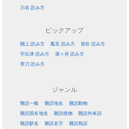
川名 読み方
ピックアップ
閖上 読み方
鳳至 読み方
笛吹 読み方
宇出津 読み方
酒々井 読み方
帯刀 読み方
ジャンル
難読一般
難読地名
難読動物
難読国名地名
難読植物
難読外来語
難読駅名
難読名字
難読熟語