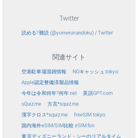
Twitter
読める?難読 (@yomerunandoku) / Twitter
関連サイト
空港駐車場混雑情報
NOキャッシュ.tokyo
Apple認定整備済製品情報
今年は令和何年?何年.net
英語GPT.com
sQuiz.me
方言*squiz.me
漢字クロス*squiz.me
freeSIM.tokyo
国内海外eSIM/SIM比較 eSIM.fun
東京ディズニーランド・シーのリアルタイム