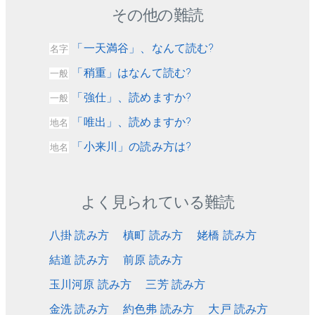
その他の難読
「一天満谷」、なんて読む?
名字
「稍重」はなんて読む?
一般
「強仕」、読めますか?
一般
「唯出」、読めますか?
地名
「小来川」の読み方は?
地名
よく見られている難読
八掛 読み方
槙町 読み方
姥橋 読み方
結道 読み方
前原 読み方
玉川河原 読み方
三芳 読み方
金洗 読み方
約色弗 読み方
大戸 読み方