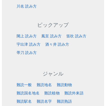
川名 読み方
ピックアップ
閖上 読み方
鳳至 読み方
笛吹 読み方
宇出津 読み方
酒々井 読み方
帯刀 読み方
ジャンル
難読一般
難読地名
難読動物
難読国名地名
難読植物
難読外来語
難読駅名
難読名字
難読熟語