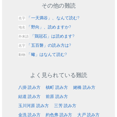
その他の難読
「一天満谷」、なんて読む?
名字
「野向」、読めますか?
地名
「鶏冠石」は読めます?
外来語
「五百磐」の読み方は?
名字
「蠍」はなんて読む?
動物
よく見られている難読
八掛 読み方
槙町 読み方
姥橋 読み方
結道 読み方
前原 読み方
玉川河原 読み方
三芳 読み方
金洗 読み方
約色弗 読み方
大戸 読み方