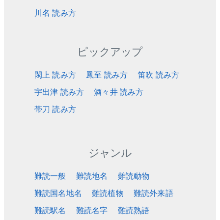
川名 読み方
ピックアップ
閖上 読み方
鳳至 読み方
笛吹 読み方
宇出津 読み方
酒々井 読み方
帯刀 読み方
ジャンル
難読一般
難読地名
難読動物
難読国名地名
難読植物
難読外来語
難読駅名
難読名字
難読熟語