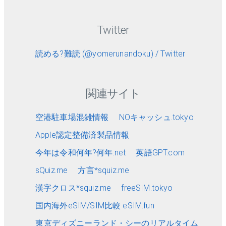
Twitter
読める?難読 (@yomerunandoku) / Twitter
関連サイト
空港駐車場混雑情報
NOキャッシュ.tokyo
Apple認定整備済製品情報
今年は令和何年?何年.net
英語GPT.com
sQuiz.me
方言*squiz.me
漢字クロス*squiz.me
freeSIM.tokyo
国内海外eSIM/SIM比較 eSIM.fun
東京ディズニーランド・シーのリアルタイム