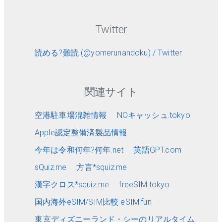
Twitter
読める?難読 (@yomerunandoku) / Twitter
関連サイト
空港駐車場混雑情報
NOキャッシュ.tokyo
Apple認定整備済製品情報
今年は令和何年?何年.net
英語GPT.com
sQuiz.me
方言*squiz.me
漢字クロス*squiz.me
freeSIM.tokyo
国内海外eSIM/SIM比較 eSIM.fun
東京ディズニーランド・シーのリアルタイム