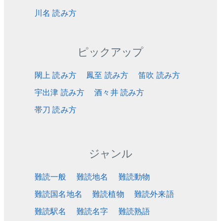
川名 読み方
ピックアップ
閖上 読み方
鳳至 読み方
笛吹 読み方
宇出津 読み方
酒々井 読み方
帯刀 読み方
ジャンル
難読一般
難読地名
難読動物
難読国名地名
難読植物
難読外来語
難読駅名
難読名字
難読熟語