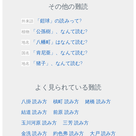
その他の難読
「鎧球」の読みって?
外来語
「公孫樹」、なんて読む?
植物
「八幡町」はなんて読む?
地名
「肯尼亜」、なんて読む?
国名
「猪子」、なんて読む?
地名
よく見られている難読
八掛 読み方
槙町 読み方
姥橋 読み方
結道 読み方
前原 読み方
玉川河原 読み方
三芳 読み方
金洗 読み方
約色弗 読み方
大戸 読み方