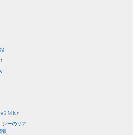
ト
情報
t
me
SIM.fun
・シーのリア
情報