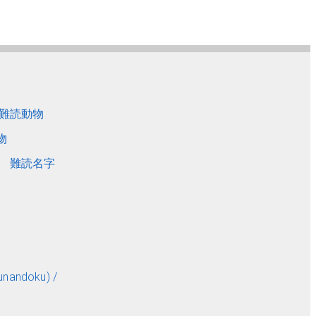
難読動物
物
難読名字
andoku) /