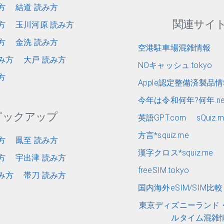
方
結道 読み方
関連サイ
方
玉川河原 読み方
方
金洗 読み方
空港駐車場混雑情報
み方
大戸 読み方
NOキャッシュ.tokyo
方
Apple認定整備済製品
今年は令和何年?何年.ne
ピックアップ
英語GPT.com
sQuiz.
方言*squiz.me
方
鳳至 読み方
漢字クロス*squiz.me
方
宇出津 読み方
freeSIM.tokyo
み方
帯刀 読み方
国内海外eSIM/SIM比較 e
東京ディズニーランド
ルタイム混雑