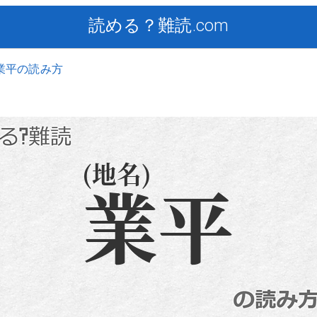
読める？難読.com
業平の読み方