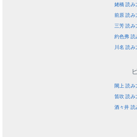
姥橋 読み
前原 読み
三芳 読み
約色弗 読
川名 読み
閖上 読み
笛吹 読み
酒々井 読