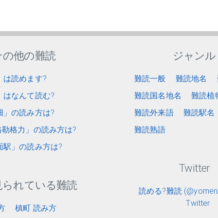
その他の難読
ジャンル
」は読めます?
難読一般
難読地名
」はなんて読む?
難読国名地名
難読植
畑」の読み方は?
難読外来語
難読駅名
勒格力」の読み方は?
難読熟語
面駅」の読み方は?
Twitter
見られている難読
読める?難読 (@yomerun
Twitter
方
槙町 読み方