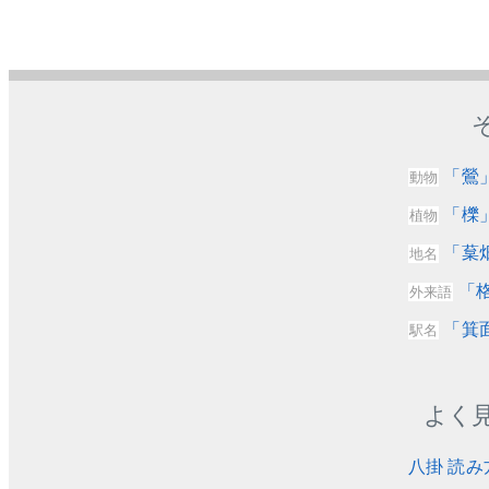
「鶯
動物
「櫟
植物
「葈
地名
「格
外来語
「箕
駅名
よく
八掛 読み