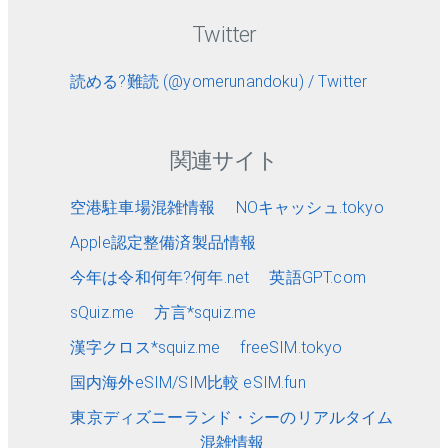
Twitter
読める?難読 (@yomerunandoku) / Twitter
関連サイト
空港駐車場混雑情報
NOキャッシュ.tokyo
Apple認定整備済製品情報
今年は令和何年?何年.net
英語GPT.com
sQuiz.me
方言*squiz.me
漢字クロス*squiz.me
freeSIM.tokyo
国内海外eSIM/SIM比較 eSIM.fun
東京ディズニーランド・シーのリアルタイム
混雑情報