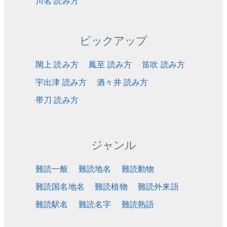
川名 読み方
ピックアップ
閖上 読み方
鳳至 読み方
笛吹 読み方
宇出津 読み方
酒々井 読み方
帯刀 読み方
ジャンル
難読一般
難読地名
難読動物
難読国名地名
難読植物
難読外来語
難読駅名
難読名字
難読熟語