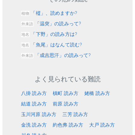
「樅」、読めますか?
植物
「温突」の読みって?
外来語
「下野」の読み方は?
地名
「魚尾」はなんて読む?
地名
「成吉思汗」の読みって?
外来語
よく見られている難読
八掛 読み方
槙町 読み方
姥橋 読み方
結道 読み方
前原 読み方
玉川河原 読み方
三芳 読み方
金洗 読み方
約色弗 読み方
大戸 読み方