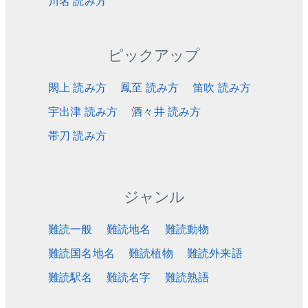
川名 読み方
ピックアップ
閖上 読み方
鳳至 読み方
笛吹 読み方
宇出津 読み方
酒々井 読み方
帯刀 読み方
ジャンル
難読一般
難読地名
難読動物
難読国名地名
難読植物
難読外来語
難読駅名
難読名字
難読熟語