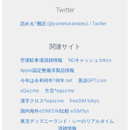
Twitter
読める?難読 (@yomerunandoku) / Twitter
関連サイト
空港駐車場混雑情報
NOキャッシュ.tokyo
Apple認定整備済製品情報
今年は令和何年?何年.net
英語GPT.com
sQuiz.me
方言*squiz.me
漢字クロス*squiz.me
freeSIM.tokyo
国内海外eSIM/SIM比較 eSIM.fun
東京ディズニーランド・シーのリアルタイム
混雑情報