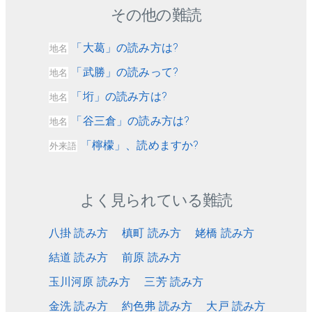
その他の難読
「大葛」の読み方は?
地名
「武勝」の読みって?
地名
「垳」の読み方は?
地名
「谷三倉」の読み方は?
地名
「檸檬」、読めますか?
外来語
よく見られている難読
八掛 読み方
槙町 読み方
姥橋 読み方
結道 読み方
前原 読み方
玉川河原 読み方
三芳 読み方
金洗 読み方
約色弗 読み方
大戸 読み方