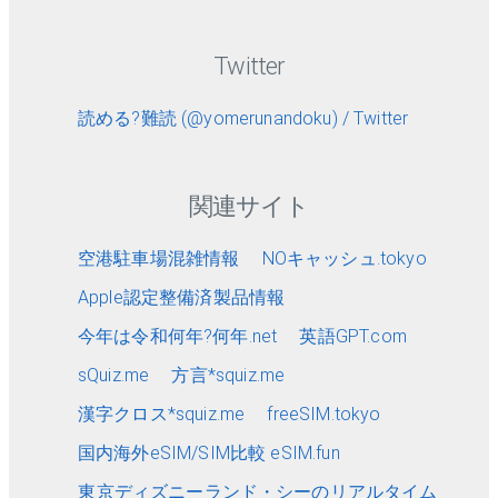
Twitter
読める?難読 (@yomerunandoku) / Twitter
関連サイト
空港駐車場混雑情報
NOキャッシュ.tokyo
Apple認定整備済製品情報
今年は令和何年?何年.net
英語GPT.com
sQuiz.me
方言*squiz.me
漢字クロス*squiz.me
freeSIM.tokyo
国内海外eSIM/SIM比較 eSIM.fun
東京ディズニーランド・シーのリアルタイム