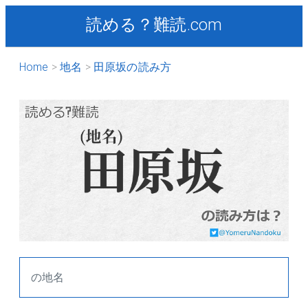
読める？難読.com
Home
地名
田原坂の読み方
の地名