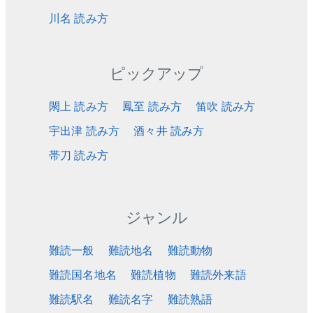
川名 読み方
ピックアップ
閖上 読み方
鳳至 読み方
笛吹 読み方
宇出津 読み方
酒々井 読み方
帯刀 読み方
ジャンル
難読一般
難読地名
難読動物
難読国名地名
難読植物
難読外来語
難読駅名
難読名字
難読熟語