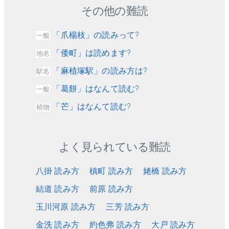
その他の難読
「爪楊枝」の読みって?
一般
「倭町」は読めます?
地名
「麻植塚駅」の読み方は?
駅名
「葛餅」はなんて読む?
一般
「芒」はなんて読む?
植物
よく見られている難読
八掛 読み方
槙町 読み方
姥橋 読み方
結道 読み方
前原 読み方
玉川河原 読み方
三芳 読み方
金洗 読み方
約色弗 読み方
大戸 読み方