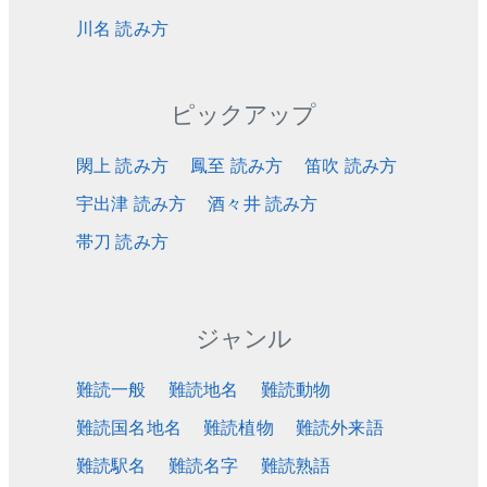
川名 読み方
ピックアップ
閖上 読み方
鳳至 読み方
笛吹 読み方
宇出津 読み方
酒々井 読み方
帯刀 読み方
ジャンル
難読一般
難読地名
難読動物
難読国名地名
難読植物
難読外来語
難読駅名
難読名字
難読熟語