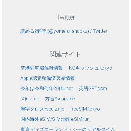
Twitter
読める?難読 (@yomerunandoku) / Twitter
関連サイト
空港駐車場混雑情報
NOキャッシュ.tokyo
Apple認定整備済製品情報
今年は令和何年?何年.net
英語GPT.com
sQuiz.me
方言*squiz.me
漢字クロス*squiz.me
freeSIM.tokyo
国内海外eSIM/SIM比較 eSIM.fun
東京ディズニーランド・シーのリアルタイム