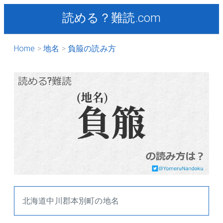
読める？難読.com
Home
地名
負箙の読み方
北海道中川郡本別町の地名