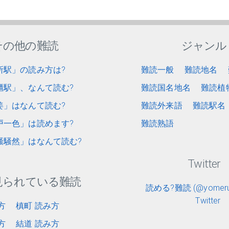
その他の難読
ジャンル
所駅」の読み方は?
難読一般
難読地名
櫃駅」、なんて読む?
難読国名地名
難読植
姜」はなんて読む?
難読外来語
難読駅名
戸一色」は読めます?
難読熟語
騒騒然」はなんて読む?
Twitter
見られている難読
読める?難読 (@yomerun
Twitter
方
槙町 読み方
方
結道 読み方