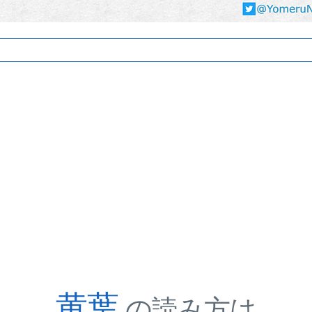
黄葉
の読み方は