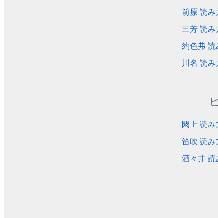
前原 読み
三芳 読み
約色弗 読
川名 読み
閖上 読み
笛吹 読み
酒々井 読