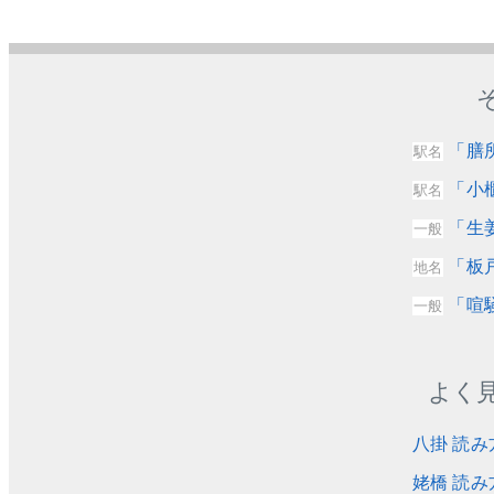
「膳
駅名
「小
駅名
「生
一般
「板
地名
「喧
一般
よく
八掛 読み
姥橋 読み