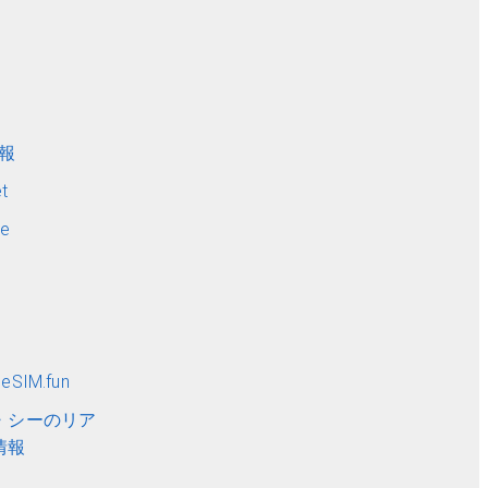
ト
情報
t
me
SIM.fun
・シーのリア
情報