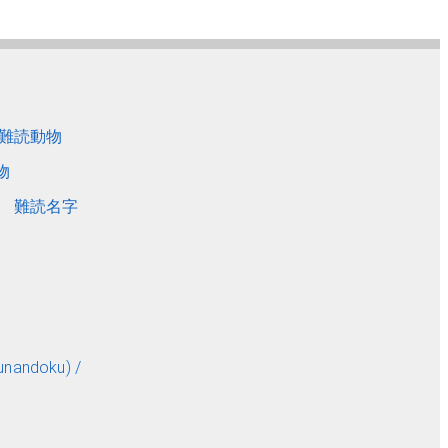
難読動物
物
難読名字
andoku) /