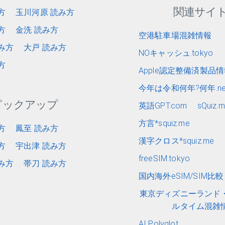
関連サイ
方
玉川河原 読み方
方
金洗 読み方
空港駐車場混雑情報
み方
大戸 読み方
NOキャッシュ.tokyo
方
Apple認定整備済製品
今年は令和何年?何年.ne
ピックアップ
英語GPT.com
sQuiz.
方言*squiz.me
方
鳳至 読み方
漢字クロス*squiz.me
方
宇出津 読み方
freeSIM.tokyo
み方
帯刀 読み方
国内海外eSIM/SIM比較 e
東京ディズニーランド
ルタイム混雑
AI Polyglot