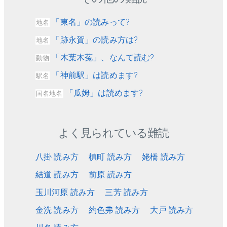
「東名」の読みって?
地名
「跡永賀」の読み方は?
地名
「木葉木菟」、なんて読む?
動物
「神前駅」は読めます?
駅名
「瓜姆」は読めます?
国名地名
よく見られている難読
八掛 読み方
槙町 読み方
姥橋 読み方
結道 読み方
前原 読み方
玉川河原 読み方
三芳 読み方
金洗 読み方
約色弗 読み方
大戸 読み方