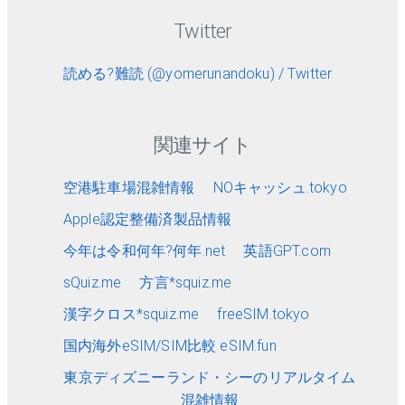
Twitter
読める?難読 (@yomerunandoku) / Twitter
関連サイト
空港駐車場混雑情報
NOキャッシュ.tokyo
Apple認定整備済製品情報
今年は令和何年?何年.net
英語GPT.com
sQuiz.me
方言*squiz.me
漢字クロス*squiz.me
freeSIM.tokyo
国内海外eSIM/SIM比較 eSIM.fun
東京ディズニーランド・シーのリアルタイム
混雑情報