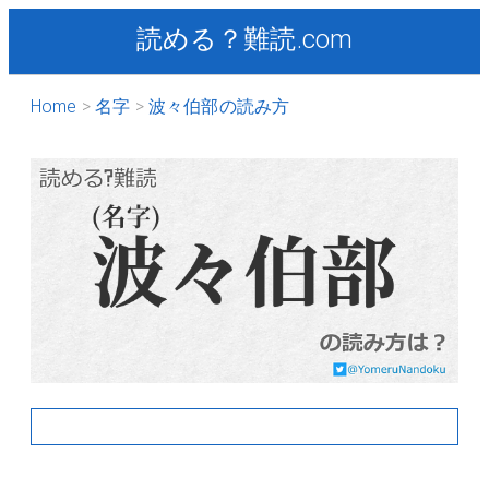
読める？難読.com
Home
名字
波々伯部の読み方