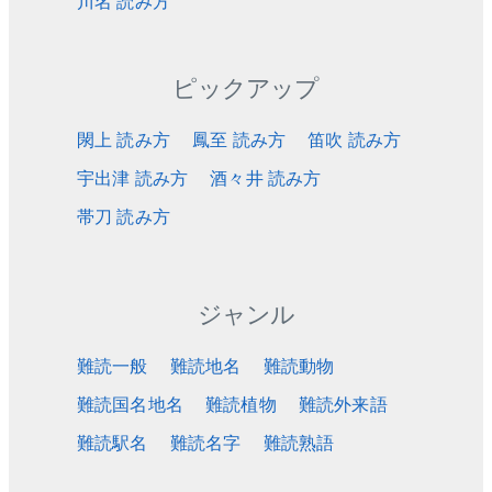
川名 読み方
ピックアップ
閖上 読み方
鳳至 読み方
笛吹 読み方
宇出津 読み方
酒々井 読み方
帯刀 読み方
ジャンル
難読一般
難読地名
難読動物
難読国名地名
難読植物
難読外来語
難読駅名
難読名字
難読熟語