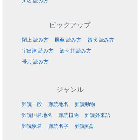
川名 読み方
ピックアップ
閖上 読み方
鳳至 読み方
笛吹 読み方
宇出津 読み方
酒々井 読み方
帯刀 読み方
ジャンル
難読一般
難読地名
難読動物
難読国名地名
難読植物
難読外来語
難読駅名
難読名字
難読熟語