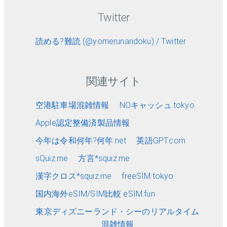
Twitter
読める?難読 (@yomerunandoku) / Twitter
関連サイト
空港駐車場混雑情報
NOキャッシュ.tokyo
Apple認定整備済製品情報
今年は令和何年?何年.net
英語GPT.com
sQuiz.me
方言*squiz.me
漢字クロス*squiz.me
freeSIM.tokyo
国内海外eSIM/SIM比較 eSIM.fun
東京ディズニーランド・シーのリアルタイム
混雑情報