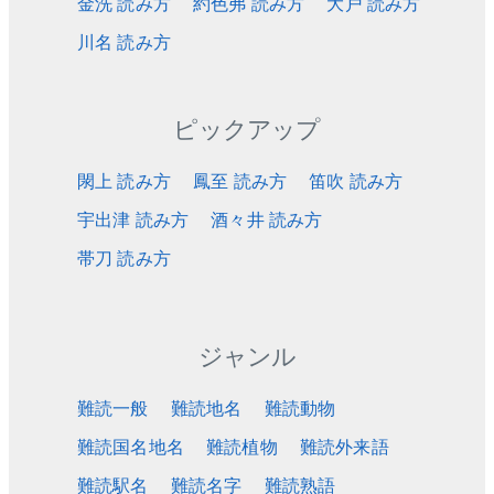
金洗 読み方
約色弗 読み方
大戸 読み方
川名 読み方
ピックアップ
閖上 読み方
鳳至 読み方
笛吹 読み方
宇出津 読み方
酒々井 読み方
帯刀 読み方
ジャンル
難読一般
難読地名
難読動物
難読国名地名
難読植物
難読外来語
難読駅名
難読名字
難読熟語