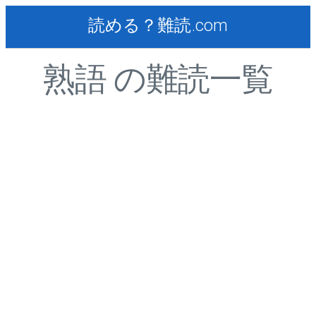
読める？難読.com
熟語 の難読一覧