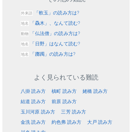
「軟玉」の読み方は?
外来語
「驫木」、なんて読む?
地名
「仏法僧」の読み方は?
動物
「日野」はなんて読む?
地名
「躑躅」の読み方は?
地名
よく見られている難読
八掛 読み方
槙町 読み方
姥橋 読み方
結道 読み方
前原 読み方
玉川河原 読み方
三芳 読み方
金洗 読み方
約色弗 読み方
大戸 読み方