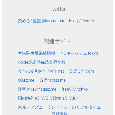
Twitter
読める?難読 (@yomerunandoku) / Twitter
関連サイト
空港駐車場混雑情報
NOキャッシュ.tokyo
Apple認定整備済製品情報
今年は令和何年?何年.net
英語GPT.com
sQuiz.me
方言*squiz.me
漢字クロス*squiz.me
freeSIM.tokyo
国内海外eSIM/SIM比較 eSIM.fun
東京ディズニーランド・シーのリアルタイム
混雑情報