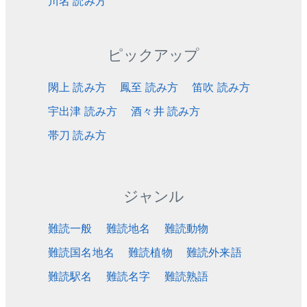
川名 読み方
ピックアップ
閖上 読み方
鳳至 読み方
笛吹 読み方
宇出津 読み方
酒々井 読み方
帯刀 読み方
ジャンル
難読一般
難読地名
難読動物
難読国名地名
難読植物
難読外来語
難読駅名
難読名字
難読熟語