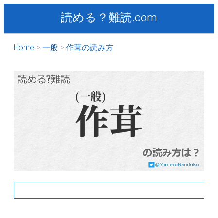
読める？難読.com
Home
一般
作茸の読み方