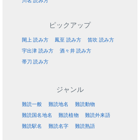
川名 読み方
ピックアップ
閖上 読み方
鳳至 読み方
笛吹 読み方
宇出津 読み方
酒々井 読み方
帯刀 読み方
ジャンル
難読一般
難読地名
難読動物
難読国名地名
難読植物
難読外来語
難読駅名
難読名字
難読熟語