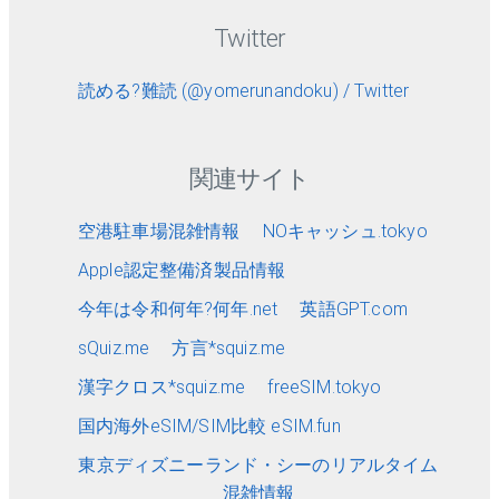
Twitter
読める?難読 (@yomerunandoku) / Twitter
関連サイト
空港駐車場混雑情報
NOキャッシュ.tokyo
Apple認定整備済製品情報
今年は令和何年?何年.net
英語GPT.com
sQuiz.me
方言*squiz.me
漢字クロス*squiz.me
freeSIM.tokyo
国内海外eSIM/SIM比較 eSIM.fun
東京ディズニーランド・シーのリアルタイム
混雑情報