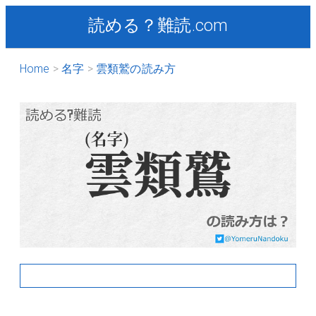
読める？難読.com
Home
名字
雲類鷲の読み方