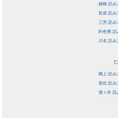
姥橋 読み
前原 読み
三芳 読み
約色弗 読
川名 読み
閖上 読み
笛吹 読み
酒々井 読