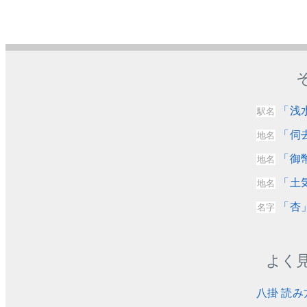
「浅
駅名
「伺
地名
「御
地名
「土
地名
「杏
名字
よく
八掛 読み