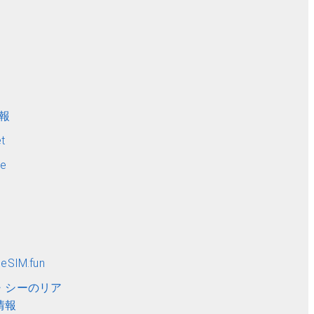
ト
情報
t
me
SIM.fun
・シーのリア
情報