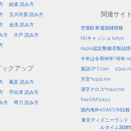
方
結道 読み方
関連サイ
方
玉川河原 読み方
方
金洗 読み方
空港駐車場混雑情報
み方
大戸 読み方
NOキャッシュ.tokyo
方
Apple認定整備済製品
今年は令和何年?何年.ne
ピックアップ
英語GPT.com
sQuiz.
方言*squiz.me
方
鳳至 読み方
漢字クロス*squiz.me
方
宇出津 読み方
freeSIM.tokyo
み方
帯刀 読み方
国内海外eSIM/SIM比較 e
東京ディズニーランド
ルタイム混雑