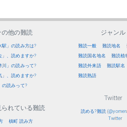
その他の難読
ジャンル
水駅」の読み方は?
難読一般
難読地名
去」、読めますか?
難読国名地名
難読植
幣川」の読みって?
難読外来語
難読駅名
気」、読めますか?
難読熟語
」の読みって?
Twitter
見られている難読
読める?難読 (@yomerun
Twitter
方
槙町 読み方