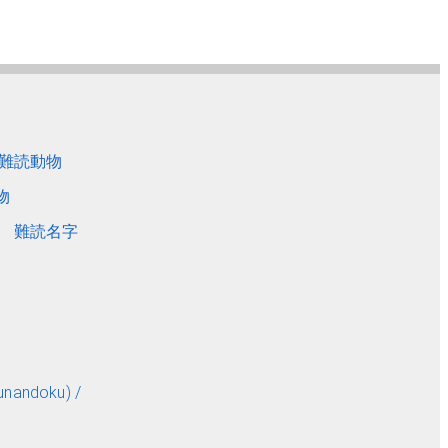
難読動物
物
難読名字
andoku) /