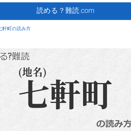
読める？難読.com
七軒町の読み方