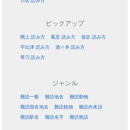
川名 読み方
ピックアップ
閖上 読み方
鳳至 読み方
笛吹 読み方
宇出津 読み方
酒々井 読み方
帯刀 読み方
ジャンル
難読一般
難読地名
難読動物
難読国名地名
難読植物
難読外来語
難読駅名
難読名字
難読熟語