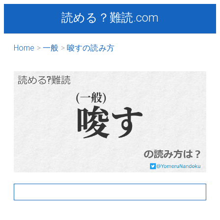
読める？難読.com
Home
一般
唆すの読み方