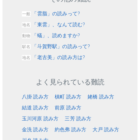
「雲脂」の読みって?
一般
「東雲」、なんて読む?
地名
「蟻」、読めますか?
動物
「斗賀野駅」の読みって?
駅名
「老古美」の読み方は?
地名
よく見られている難読
八掛 読み方
槙町 読み方
姥橋 読み方
結道 読み方
前原 読み方
玉川河原 読み方
三芳 読み方
金洗 読み方
約色弗 読み方
大戸 読み方