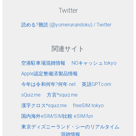
Twitter
読める?難読 (@yomerunandoku) / Twitter
関連サイト
空港駐車場混雑情報
NOキャッシュ.tokyo
Apple認定整備済製品情報
今年は令和何年?何年.net
英語GPT.com
sQuiz.me
方言*squiz.me
漢字クロス*squiz.me
freeSIM.tokyo
国内海外eSIM/SIM比較 eSIM.fun
東京ディズニーランド・シーのリアルタイム
混雑情報