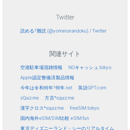
Twitter
読める?難読 (@yomerunandoku) / Twitter
関連サイト
空港駐車場混雑情報
NOキャッシュ.tokyo
Apple認定整備済製品情報
今年は令和何年?何年.net
英語GPT.com
sQuiz.me
方言*squiz.me
漢字クロス*squiz.me
freeSIM.tokyo
国内海外eSIM/SIM比較 eSIM.fun
東京ディズニーランド・シーのリアルタイム