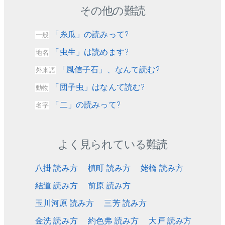
その他の難読
「糸瓜」の読みって?
一般
「虫生」は読めます?
地名
「風信子石」、なんて読む?
外来語
「団子虫」はなんて読む?
動物
「二」の読みって?
名字
よく見られている難読
八掛 読み方
槙町 読み方
姥橋 読み方
結道 読み方
前原 読み方
玉川河原 読み方
三芳 読み方
金洗 読み方
約色弗 読み方
大戸 読み方