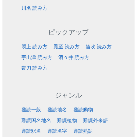
川名 読み方
ピックアップ
閖上 読み方
鳳至 読み方
笛吹 読み方
宇出津 読み方
酒々井 読み方
帯刀 読み方
ジャンル
難読一般
難読地名
難読動物
難読国名地名
難読植物
難読外来語
難読駅名
難読名字
難読熟語