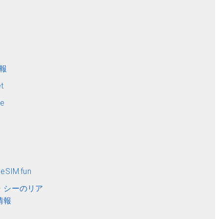
ト
情報
t
me
SIM.fun
・シーのリア
情報