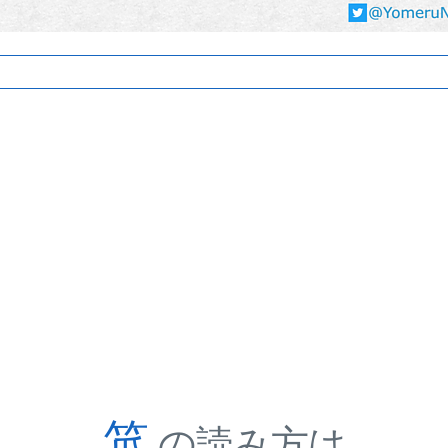
笊
の読み方は