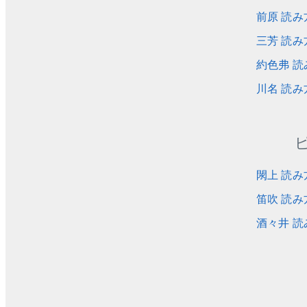
前原 読み
三芳 読み
約色弗 読
川名 読み
閖上 読み
笛吹 読み
酒々井 読