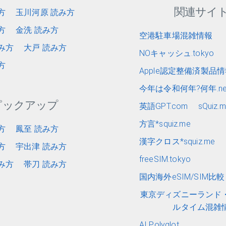
関連サイ
方
玉川河原 読み方
方
金洗 読み方
空港駐車場混雑情報
み方
大戸 読み方
NOキャッシュ.tokyo
方
Apple認定整備済製品
今年は令和何年?何年.ne
ピックアップ
英語GPT.com
sQuiz.
方言*squiz.me
方
鳳至 読み方
漢字クロス*squiz.me
方
宇出津 読み方
freeSIM.tokyo
み方
帯刀 読み方
国内海外eSIM/SIM比較 e
東京ディズニーランド
ルタイム混雑
AI Polyglot