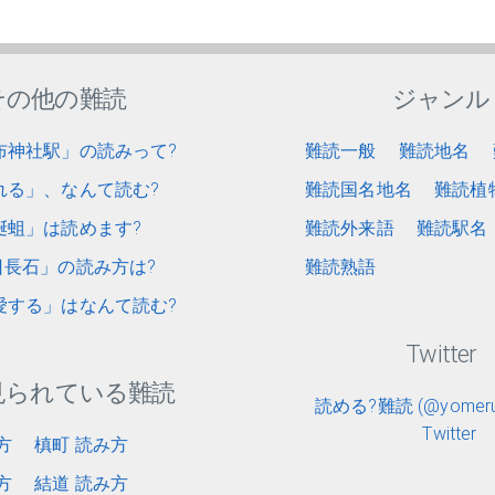
その他の難読
ジャンル
布神社駅」の読みって?
難読一般
難読地名
れる」、なんて読む?
難読国名地名
難読植
蜒蛆」は読めます?
難読外来語
難読駅名
長石」の読み方は?
難読熟語
愛する」はなんて読む?
Twitter
見られている難読
読める?難読 (@yomerun
Twitter
方
槙町 読み方
方
結道 読み方