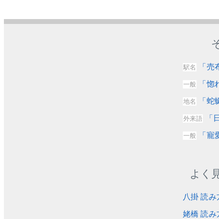
「売
駅名
「惚
一般
「蛇
地名
「日
外来語
「寵
一般
よく
八掛 読み
姥橋 読み