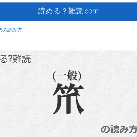
読める？難読.com
笊の読み方