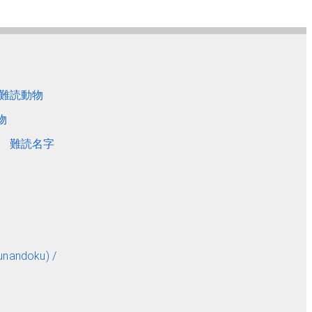
難読動物
物
難読名字
andoku) /