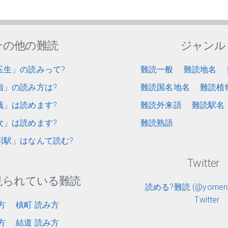
その他の難読
ジャンル
玉生」の読みって?
難読一般
難読地名
指」の読み方は?
難読国名地名
難読植
哉」は読めます?
難読外来語
難読駅名
次」は読めます?
難読熟語
川駅」はなんて読む?
Twitter
見られている難読
読める?難読 (@yomerun
Twitter
方
槙町 読み方
方
結道 読み方