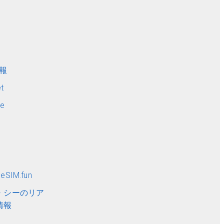
ト
情報
t
me
SIM.fun
・シーのリア
情報