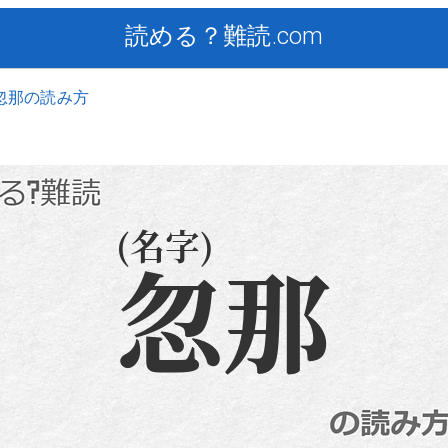
読める？難読.com
忽那の読み方