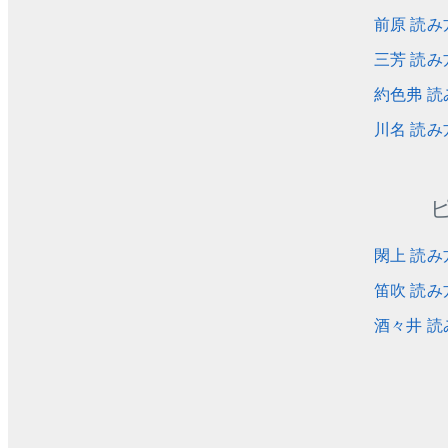
前原 読み
三芳 読み
約色弗 読
川名 読み
閖上 読み
笛吹 読み
酒々井 読