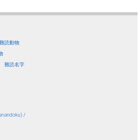
難読動物
物
難読名字
andoku) /