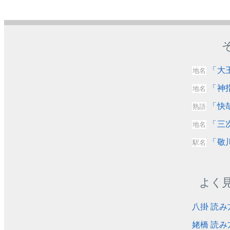
「大
地名
「神
地名
「快
熟語
「三
地名
「敬
駅名
よく
八掛 読み
姥橋 読み