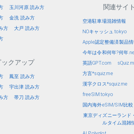
関連サイ
方
玉川河原 読み方
方
金洗 読み方
空港駐車場混雑情報
み方
大戸 読み方
NOキャッシュ.tokyo
方
Apple認定整備済製品
今年は令和何年?何年.ne
ピックアップ
英語GPT.com
sQuiz.
方言*squiz.me
方
鳳至 読み方
漢字クロス*squiz.me
方
宇出津 読み方
freeSIM.tokyo
み方
帯刀 読み方
国内海外eSIM/SIM比較 e
東京ディズニーランド
ルタイム混雑
AI Polyglot