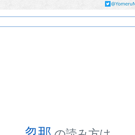
忽那
の読み方は