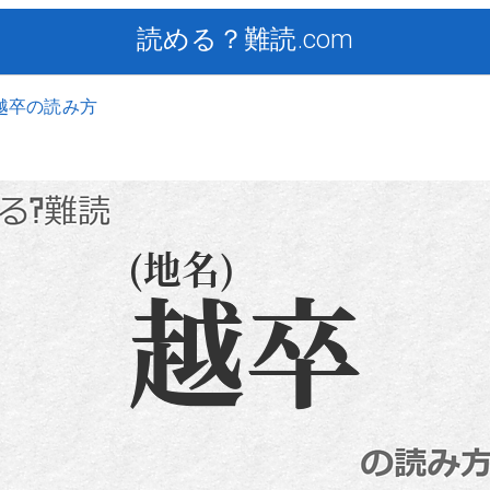
読める？難読.com
越卒の読み方