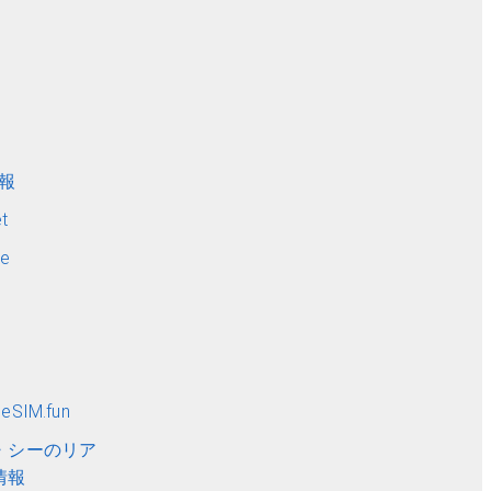
ト
情報
t
me
SIM.fun
・シーのリア
情報