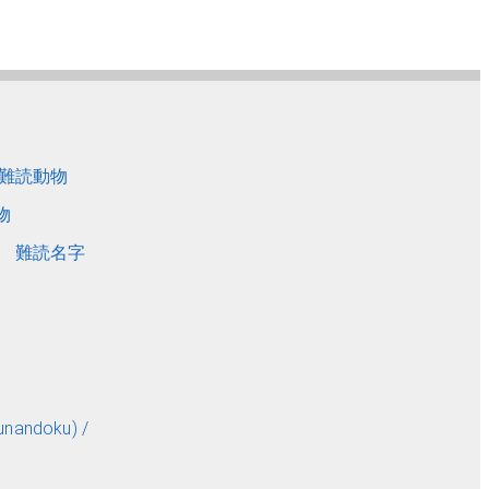
難読動物
物
難読名字
andoku) /