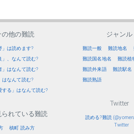
その他の難読
ジャンル
野」は読めます?
難読一般
難読地名
良」、なんて読む?
難読国名地名
難読植
者」はなんて読む?
難読外来語
難読駅名
」はなんて読む?
難読熟語
愛する」はなんて読む?
Twitter
見られている難読
読める?難読 (@yomerun
Twitter
方
槙町 読み方