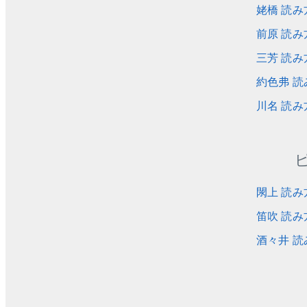
姥橋 読み
前原 読み
三芳 読み
約色弗 読
川名 読み
閖上 読み
笛吹 読み
酒々井 読