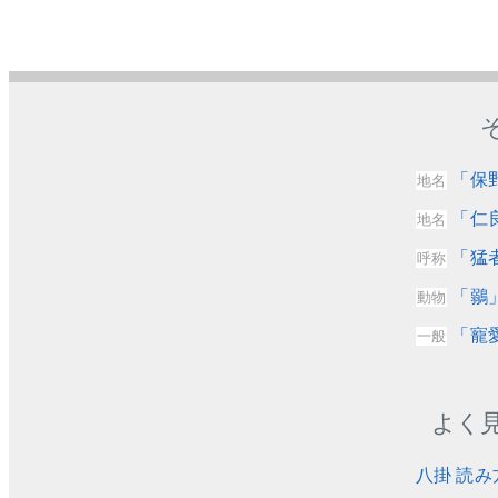
「保
地名
「仁
地名
「猛
呼称
「鶸
動物
「寵
一般
よく
八掛 読み