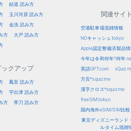
方
結道 読み方
関連サイ
方
玉川河原 読み方
方
金洗 読み方
空港駐車場混雑情報
み方
大戸 読み方
NOキャッシュ.tokyo
方
Apple認定整備済製品
今年は令和何年?何年.ne
ピックアップ
英語GPT.com
sQuiz.
方言*squiz.me
方
鳳至 読み方
漢字クロス*squiz.me
方
宇出津 読み方
freeSIM.tokyo
み方
帯刀 読み方
国内海外eSIM/SIM比較 e
東京ディズニーランド
ルタイム混雑